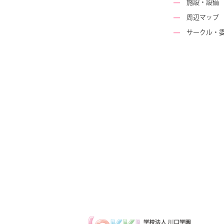
―
施設・設備
―
周辺マップ
―
サークル・