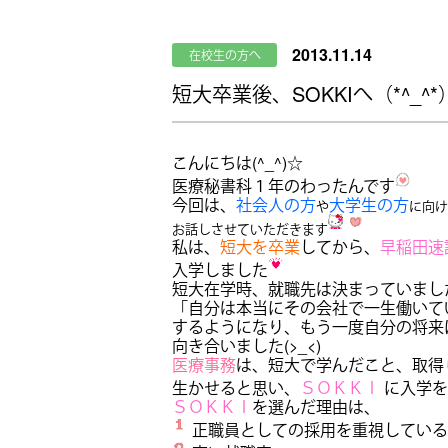
2013.11.14
在校生の方へ
短大卒業後、SOKKIへ（*^_^*
こんにちは(^_^)☆
医療秘書科１年のわったんです
今回は、
社会人の方
大学生の方
や
に向け
お話しさせていただきます
私は、
短大を卒業
してから、
早稲田速
入学しました
短大在学時、就職先は決まっていまし
「自分は本当にその会社で一生働いて
するようになり、もう一度自分の将来
向き合いました(>_<)
医療事務
は、短大で学んだこと、取得
生かせると思い、
ＳＯＫＫＩ
に入学を
ＳＯＫＫＩ
を選んだ理由は、
正職員としての採用を重視している