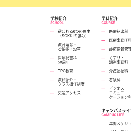
学校紹介
学科紹介
SCHOOL
COURSE
―
選ばれる6つの理由
―
医療秘書科
（SOKKIの強み）
―
医療事務IT
―
教育理念・
ご挨拶・沿革
―
診療情報管
―
医療秘書科
―
くすり・
50周年
調剤事務科
―
TPC教育
―
介護福祉科
―
教員紹介・
―
看護科
クラス担任制度
―
ビジネス
―
交通アクセス
コミュニ
ケーション
キャンパスライ
CAMPUS LIFE
―
年間スケジ