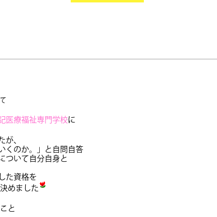
）
て
記医療福祉専門学校
に
たが、
いくのか。」と自問自答
について自分自身と
した資格を
決めました
こと