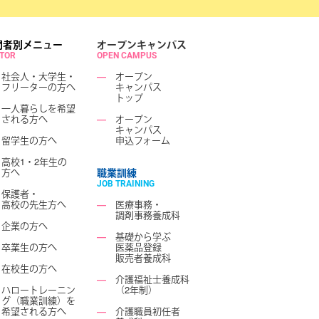
問者別メニュー
オープンキャンパス
ITOR
OPEN CAMPUS
社会人・大学生・
―
オープン
フリーターの方へ
キャンパス
トップ
一人暮らしを希望
される方へ
―
オープン
キャンパス
留学生の方へ
申込フォーム
高校1・2年生の
方へ
職業訓練
JOB TRAINING
保護者・
高校の先生方へ
―
医療事務・
調剤事務養成科
企業の方へ
―
基礎から学ぶ
卒業生の方へ
医薬品登録
販売者養成科
在校生の方へ
―
介護福祉士養成科
ハロートレーニン
（2年制）
グ（職業訓練）を
希望される方へ
―
介護職員初任者