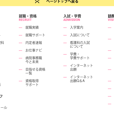
ページトップへ戻る
就職・資格
入試・学費
訪
RECRUIT
ADMISSION
VIS
―
就職実績
―
入学案内
―
科
―
就職サポート
―
入試について
―
理科
―
内定者速報
―
看護科の入試
について
―
お仕事ナビ
―
―
学費・
―
病院事務職
学費サポート
―
今と未来
―
インターネット
―
目指せる資格
出願
―
一覧
―
インターネット
―
資格取得
出願Q＆A
―
科
サポート
―
フ
―
―
ュール