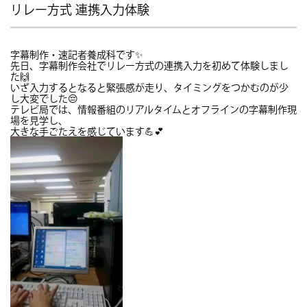
リレー方式 連携入力体験
字幕制作・速記者養成科です✨
先日、字幕制作会社でリレー方式の連携入力を初めて体験しまし
た🙌
いざ入力するとなると緊張感が走り、タイミングをつかむのが少
し大変でした😔
テレビ局では、情報番組のリアルタイムとオフラインの字幕制作現
場を見学し、
大きな手ごたえを感じています💪💕