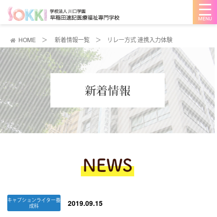
メ
ニ
ュ
ー
を
HOME
＞
新着情報一覧
＞
リレー方式 連携入力体験
開
く
キャプションライター養
2019.09.15
成科