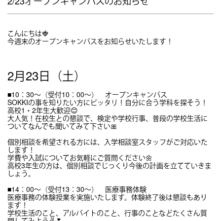
2/23オープンキャンパスのお知らせ
こんにちは🍓
今週末のオープンキャンパスをお知らせいたします！
2月23日（土）
■10：30～（受付10：00～） オープンキャンパス
SOKKIの事を知りたい方にピッタリ！自分に合う学科を探そう！
高校1・2年生大歓迎😊
大人気！在校生との懇談で、検定や学校行事、普段の学校生活に
ついてなんでも聞いてみて下さい🎀
個別相談を希望される方には、入学相談室スタッフがご対応いた
します！
学費や入試についてお気軽にご質問ください🌼
高校3年生の方は、個別相談でじっくり今後の計画を立てていきま
しょう。
■14：00～（受付13：30～） 医療事務体験
医療事務の体験授業を実施いたします。体験終了後は懇談もあり
ます！
学校生活のこと、アルバイトのこと、行事のことなどたくさん質
問してみよう✌💕