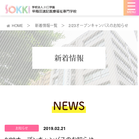
メ
ニ
ュ
ー
を
HOME
＞
新着情報一覧
＞
2/23オープンキャンパスのお知らせ
開
く
2019.02.21
お知らせ