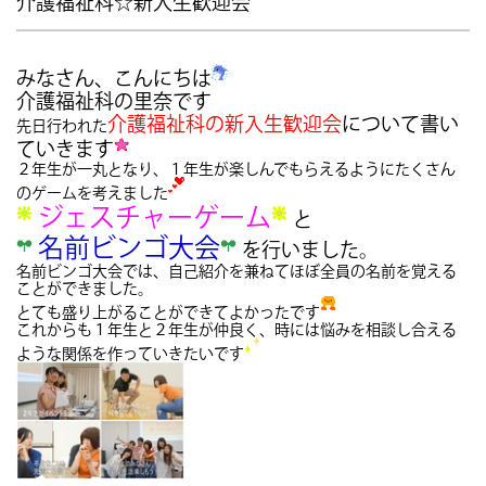
介護福祉科☆新入生歓迎会
みなさん、こんにちは
介護福祉科の里奈です
介護福祉科の新入生歓迎会
について書い
先日行われた
ていきます
２年生が一丸となり、１年生が楽しんでもらえるようにたくさん
のゲームを考えました
ジェスチャーゲーム
と
名前ビンゴ大会
を行いました。
名前ビンゴ大会では、自己紹介を兼ねてほぼ全員の名前を覚える
ことができました。
とても盛り上がることができてよかったです
これからも１年生と２年生が仲良く、時には悩みを相談し合える
ような関係を作っていきたいです