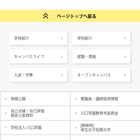
ページトップへ戻る
学校紹介
学科紹介
キャンパスライフ
就職・資格
入試・学費
オープンキャンパス
情報公開
教職員・講師採用情報
自己点検・自己評価
川口学園教育充実資金
報告公表資料
[姉妹校]
学校法人 川口学園
埼玉女子短期大学