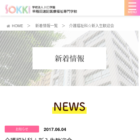
メ
ニ
ュ
ー
を
HOME
＞
新着情報一覧
＞
介護福祉科☆新入生歓迎会
開
く
2017.06.04
お知らせ