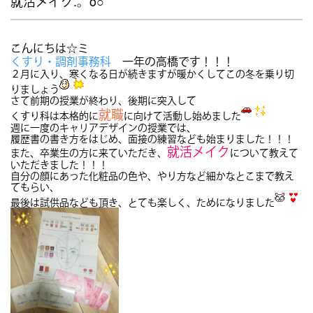
就活メイク.。o○
こんにちは☆ミ
くすり・調剤事務科
一年
の高橋です！！！
２月に入り、寒くなる日が続きますが暖かくしてこの冬を乗り切
りましょう
さて前期の授業が終わり、後期に突入して
就職
くすり科は本格的に
に向けて活動し始めました
週に一度のキャリアデザインの授業では、
履歴書の書き方をはじめ、面接の練習なども始まりました！！！
就活メイク
また、卒業生の方に来ていただき、
について教えて
いただきました！！！
自分の顔にあった化粧品の色や、やり方など細かなとこまで教え
てもらい、
最後は試供品なども頂き、とても楽しく、ためになりました