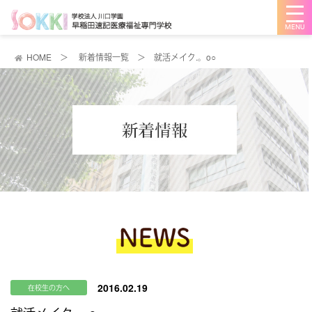
メ
ニ
ュ
ー
を
HOME
＞
新着情報一覧
＞
就活メイク.。o○
開
く
2016.02.19
在校生の方へ