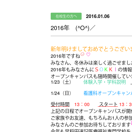
2016.01.06
在校生の方へ
2016年 (^O^)／
新年明けましておめでとうござい
2016年ですね
みなさん、冬休みは楽しく過ごせまし
2016年もみなさんに
Ｓ
Ｏ
Ｋ
Ｋ
Ｉ
の情報
オープンキャンパスも随時開催しています
1/23（土）
体験入学・学科説明
1/24（日）
看護科オープンキャン
受付時間
13：00
スタート
13：3
上記の日程でオープンキャンパスが開
ご家族やお友達、もちろんお1人の参
みなさんのご参加お待ちしております
今年も早稲田速記医療福祉専門学校を