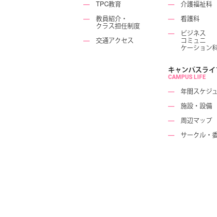
―
TPC教育
―
介護福祉科
―
教員紹介・
―
看護科
クラス担任制度
―
ビジネス
―
交通アクセス
コミュニ
ケーション
キャンパスライ
CAMPUS LIFE
―
年間スケジ
―
施設・設備
―
周辺マップ
―
サークル・