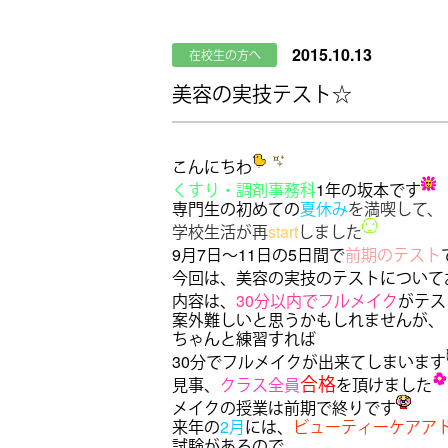
2015.10.13
在校生の方へ
美容の実技テスト☆
こんにちわ
くすり・調剤事務科
1年の坂本です
専門生の初めての
夏休み
を満喫して、
学校生活が再
start
しました
9月7日～11日の5日間で
前期のテスト
今回は、美容の実技のテストについて
内容は、
30分以内でフルメイク
がテス
案外難しいと思うかもしれませんが、
ちゃんと練習すれば
30分でフルメイクが出来てしまいます
合格
見事、
クラス
全員
を頂けました
メイクの授業は前期で終りです
来年の
2月
には、
ビューティーケアア
試験があるので