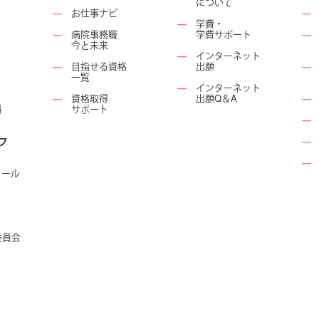
について
―
お仕事ナビ
―
―
学費・
―
病院事務職
学費サポート
―
今と未来
―
インターネット
―
目指せる資格
出願
―
一覧
―
インターネット
―
資格取得
出願Q＆A
―
科
サポート
―
フ
―
―
ュール
委員会