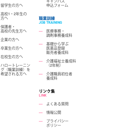
キャンパス
留学生の方へ
申込フォーム
高校1・2年生の
方へ
職業訓練
JOB TRAINING
保護者・
高校の先生方へ
―
医療事務・
調剤事務養成科
企業の方へ
―
基礎から学ぶ
卒業生の方へ
医薬品登録
販売者養成科
在校生の方へ
―
介護福祉士養成科
ハロートレーニン
（2年制）
グ（職業訓練）を
希望される方へ
―
介護職員初任者
養成科
リンク集
LINK
―
よくある質問
―
情報公開
―
プライバシー
ポリシー