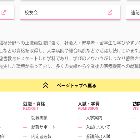
校友会
速記
福祉分野への正職員就職に強く、社会人・既卒者・留学生も学びやすい
士などの資格を取得し、大学病院や総合病院などで活躍し続けています
秘書教育をスタートした学科であり、学びのノウハウがしっかり蓄積さ
充実した環境が揃っており、多くの実績から卒業後の医療機関への就職
ページトップへ戻る
就職・資格
入試・学費
訪
RECRUIT
ADMISSION
VIS
―
就職実績
―
入学案内
―
科
―
就職サポート
―
入試について
―
理科
―
内定者速報
―
看護科の入試