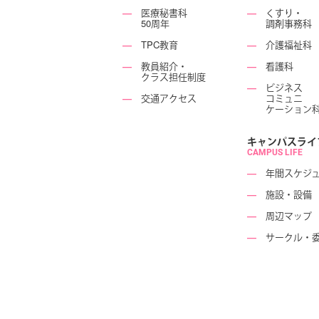
―
医療秘書科
―
くすり・
50周年
調剤事務科
―
TPC教育
―
介護福祉科
―
教員紹介・
―
看護科
クラス担任制度
―
ビジネス
―
交通アクセス
コミュニ
ケーション
キャンパスライ
CAMPUS LIFE
―
年間スケジ
―
施設・設備
―
周辺マップ
―
サークル・