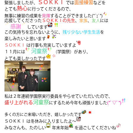
ＳＯＫＫＩ
面接練習
緊張しましたが、
では
などを
熱心
とても
に行ってくださるので、
無事に練習の成果を
発揮
することができました(*´ｪ`*)
応援してくださった
ＳＯＫＫＩの先生
、
家族
、
友人
には
感謝
しています
この気持ちを忘れないように、
残り少ない学生生活
を
楽しみたいと思います
ＳＯＫＫＩ
は行事も充実していますよ
河童祭
１１月には
（学園祭）があり、
とても楽しかったです
私は２年連続学園祭実行委員をやらせていただいたので、
河童祭
盛り上がれる
にするため今年も頑張りました
(*ﾟ▽ﾟ*)
多くの方にご来場いただき、嬉しかったです
ＳＯＫＫＩ は冬休みに入りましたよ～
みなさんも、たのしい
年末年始
を過ごしてくださいね