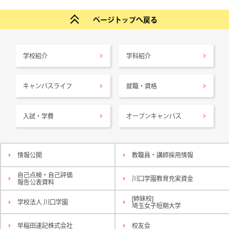
ページトップへ戻る
学校紹介
学科紹介
キャンパスライフ
就職・資格
入試・学費
オープンキャンパス
情報公開
教職員・講師採用情報
自己点検・自己評価
川口学園教育充実資金
報告公表資料
[姉妹校]
学校法人 川口学園
埼玉女子短期大学
早稲田速記株式会社
校友会