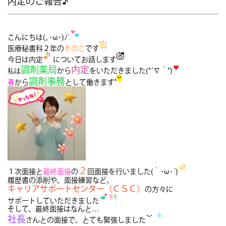
内定のご報告♪
こんにちは(｡･ω･)ﾉﾞ
医療秘書科２年の
きのこ
です
今日は内定
についてお話します
調剤薬局
内定
から
をいただきました(*´∇｀*)
私は
調剤事務
春
から
として働きます
２
１次面接と
最終面接
の
回面接を行いました(｀･ω･´)
履歴書の添削や、面接練習など、
キャリアサポートセンター（ＣＳＣ）
の方々に
サポートしていただきました
そして、最終面接はなんと…
社長
さんとの面接で、とても緊張しました