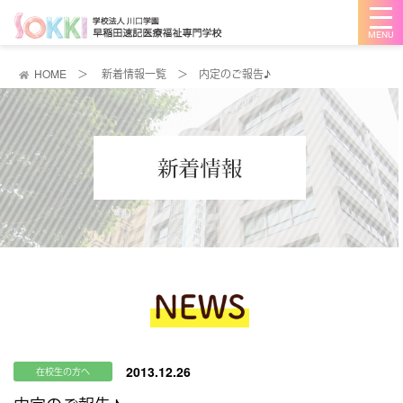
メ
ニ
ュ
ー
を
HOME
＞
新着情報一覧
＞
内定のご報告♪
開
く
2013.12.26
在校生の方へ