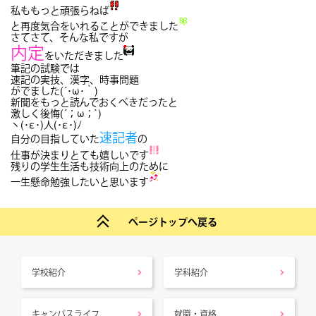
私ももっと頑張らねば
と再度気合をいれることができました
さてさて、そんな私ですが
内定
をいただきました
筆記の試験では
速記の実技、漢字、時事問題
がでました(´･ω･｀)
新聞をもっと読んでおくべきだったと
激しく後悔(´；ω；`)
ヽ(･ε･)人(･ε･)ﾉ
速記者
自分の目指していた
の
仕事が決まりとても嬉しいです
残りの学生生活も技術向上のために
一生懸命勉強したいと思います
ページトップへ戻る
学校紹介
学科紹介
キャンパスライフ
就職・資格