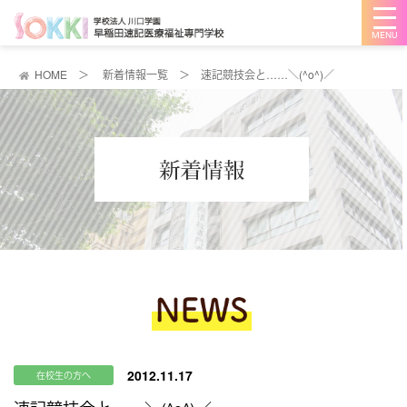
メ
ニ
ュ
ー
を
HOME
＞
新着情報一覧
＞
速記競技会と……＼(^o^)／
開
く
2012.11.17
在校生の方へ