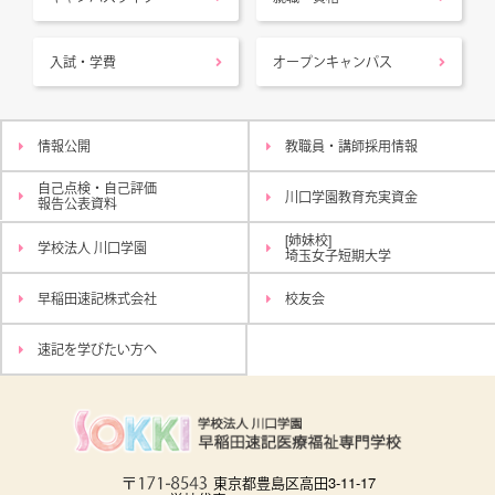
入試・学費
オープンキャンパス
情報公開
教職員・講師採用情報
自己点検・自己評価
川口学園教育充実資金
報告公表資料
[姉妹校]
学校法人 川口学園
埼玉女子短期大学
早稲田速記株式会社
校友会
速記を学びたい方へ
東京都豊島区高田3-11-17