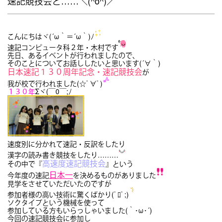
速記競技会と……＼(^o^)／
こんにちはヾ(´ω｀＝´ω｀)ﾉ
速記コンピュータ科２年・木村です
先日、あるイベントが行われましたので、
そのことについてお話ししたいと思います(´∀｀)
日本速記
１３０周年記念・速記競技会
が
我が校で行われました(☆ﾟ∀ﾟ)
１３０年
Σヾ(￣0￣;ﾉ
速度別に分かれて速記・反訳をしたり
漢字の読み書き競技をしたり………
高速度速記競技会
その中で『
』という
日本一
今年度の速記
を決めるものがありました
見学をさせていただいたのですが
参加者様の高い技術に驚くばかり(ﾟﾛﾟ;)
ソクタイプという機械を使って
参加している方もいらっしゃいました(｀･ω･´)
今回の速記競技会に参加し