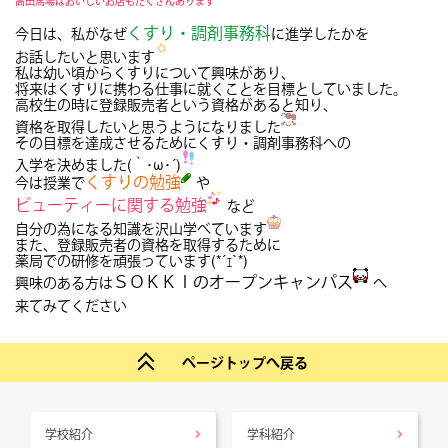
高田馬場はおいしいお店もたくさんあります
くすり・調剤事務科
今日は、私がなぜ
に進学したかを
お話したいと思います
私は幼い頃からくすりについて興味があり、
将来はくすりに携わる仕事に就くことを目標としていました。
高校生の時に登録販売者という資格があると知り、
資格を取得したいと思うようになりました
その目標を達成させるためにくすり・調剤事務科への
入学を決めました(｀･ω･´)
くすりの勉強
今は授業で
や
ビューティーに関する勉強
など
自分の為になる知識を沢山学べています
また、登録販売者の資格を取得するために
薬局での研修を頑張っています(*´ｪ`*)
ＳＯＫＫＩのオープンキャンパス
興味のある方は
へ
来てみてください
ページトップへ戻る
学校紹介
学科紹介