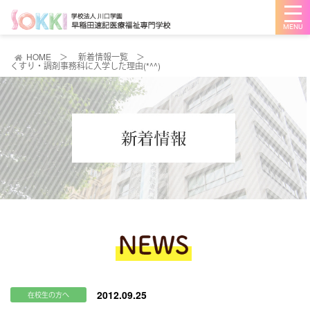
メ
ニ
ュ
ー
を
HOME
＞
新着情報一覧
＞
開
くすり・調剤事務科に入学した理由(*^^)
く
2012.09.25
在校生の方へ