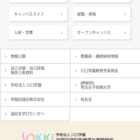
キャンパスライフ
就職・資格
入試・学費
オープンキャンパス
情報公開
教職員・講師採用情報
自己点検・自己評価
川口学園教育充実資金
報告公表資料
[姉妹校]
学校法人 川口学園
埼玉女子短期大学
早稲田速記株式会社
校友会
速記を学びたい方へ