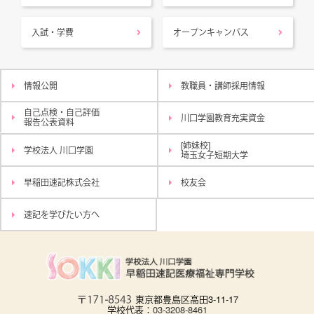
入試・学費
オープンキャンパス
情報公開
教職員・講師採用情報
自己点検・自己評価
川口学園教育充実資金
報告公表資料
[姉妹校]
学校法人 川口学園
埼玉女子短期大学
早稲田速記株式会社
校友会
速記を学びたい方へ
東京都豊島区高田3-11-17
学校代表：
03-3208-8461