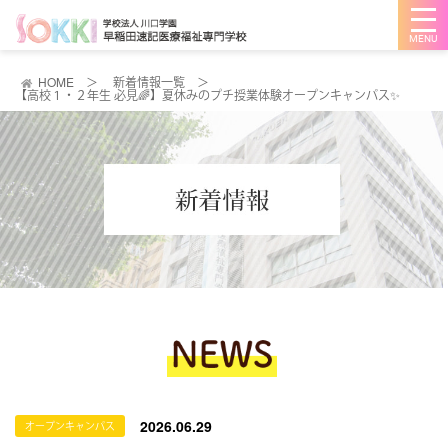
メ
ニ
ュ
ー
を
HOME
＞
新着情報一覧
＞
開
【高校１・２年生 必見🌈】夏休みのプチ授業体験オープンキャンパス✨
く
2026.06.29
オープンキャンパス