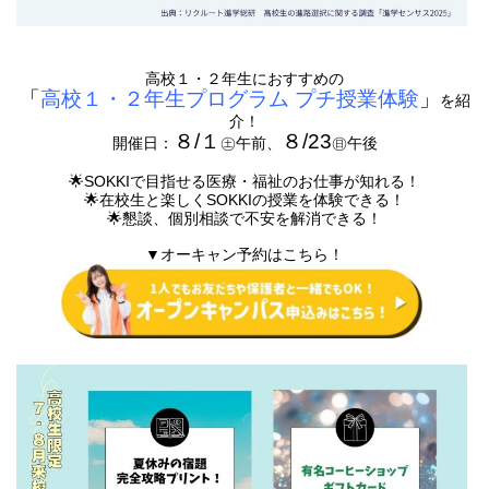
高校１・２年生におすすめの
「
高校１・２年生プログラム プチ授業体験
」
を紹
介！
８/１
８/23
開催日：
㊏午前、
㊐午後
🌟SOKKIで目指せる医療・福祉のお仕事が知れる！
🌟在校生と楽しくSOKKIの授業を体験できる！
🌟懇談、個別相談で不安を解消できる！
▼オーキャン予約はこちら！