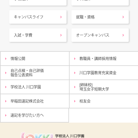
キャンパスライフ
就職・資格
入試・学費
オープンキャンパス
情報公開
教職員・講師採用情報
自己点検・自己評価
川口学園教育充実資金
報告公表資料
[姉妹校]
学校法人 川口学園
埼玉女子短期大学
早稲田速記株式会社
校友会
速記を学びたい方へ