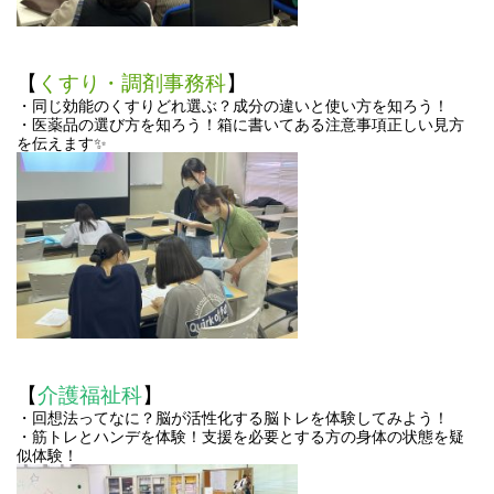
【
くすり・調剤事務科
】
・同じ効能のくすりどれ選ぶ？成分の違いと使い方を知ろう！
・医薬品の選び方を知ろう！箱に書いてある注意事項正しい見方
を伝えます✨
【
介護福祉科
】
・回想法ってなに？脳が活性化する脳トレを体験してみよう！
・筋トレとハンデを体験！支援を必要とする方の身体の状態を疑
似体験！