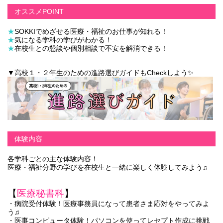
オススメPOINT
★
SOKKIでめざせる医療・福祉のお仕事が知れる！
★
気になる学科の学びがわかる！
★
在校生との懇談や個別相談で不安を解消できる！
▼高校１・２年生のための進路選びガイドもCheckしよう✨
体験内容
各学科ごとの主な体験内容！
医療・福祉分野の学びを在校生と一緒に楽しく体験してみよう♫
【
医療秘書科
】
・病院受付体験！医療事務員になって患者さま応対をやってみよ
う♫
・医事コンピュータ体験！パソコンを使ってレセプト作成に挑戦