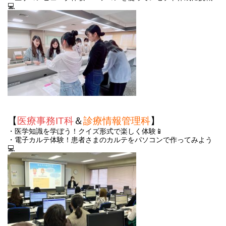
💻
【
医療事務IT科
＆
診療情報管理科
】
・医学知識を学ぼう！クイズ形式で楽しく体験📱
・電子カルテ体験！患者さまのカルテをパソコンで作ってみよう
💻