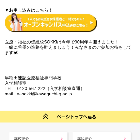
▼お申し込みはこちら！
医療・福祉の伝統校SOKKIは今年で90周年を迎えました！
一緒に希望の進路を叶えましょう！
みなさまのご参加お待ちして
ます💓
早稲田速記医療福祉専門学校
入学相談室
TEL：0120-567-222（入学相談室直通）
mail：w-sokki@kawaguchi-g.ac.jp
ページトップへ戻る
学校紹介
学科紹介