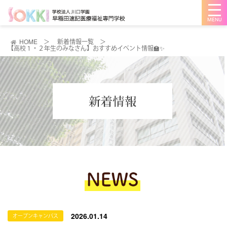
メ
ニ
ュ
ー
を
HOME
＞
新着情報一覧
＞
開
【高校１・２年生のみなさん】おすすめイベント情報🏫✨
く
2026.01.14
オープンキャンパス