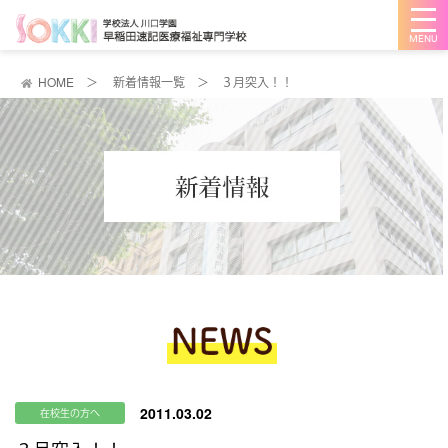
メ
ニ
ュ
ー
を
HOME
＞
新着情報一覧
＞
３月突入！！
開
く
2011.03.02
在校生の方へ