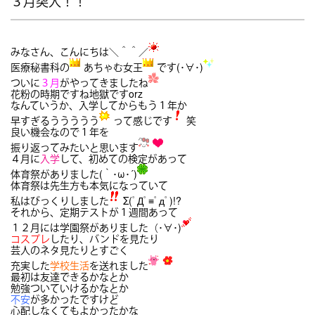
３月突入！！
みなさん、こんにちは＼＾＾／
医療秘書科の
あちゃむ女王
です(･∀･)
ついに
３月
がやってきましたね
花粉の時期ですね地獄ですorz
なんていうか、入学してからもう１年か
早すぎるううううう
って感じです
笑
良い機会なので１年を
振り返ってみたいと思います
４月に
入学
して、初めての検定があって
体育祭がありました(｀･ω･´)
体育祭は先生方も本気になっていて
私はびっくりしました
Σ(ﾟДﾟ≡ﾟдﾟ)!?
それから、定期テストが１週間あって
１２月
には学園祭がありました（･∀･)
コスプレ
したり、バンドを見たり
芸人のネタ見たりとすごく
充実した
学校生活
を送れました
最初は友達できるかなとか
勉強ついていけるかなとか
不安
が多かったですけど
心配しなくてもよかったかな