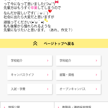
って今になって思いました(つω`*)
先輩方はもうすぐ
卒業
してしまうので
なんだか寂しいです(´；ω；`)
社会に出たら大変だと思いますが
頑張ってください(●´ω｀●)
私も後輩から憧れられるような
先輩になりたいと思います。（あれ、作文？）
ページトップへ戻る
学校紹介
学科紹介
キャンパスライフ
就職・資格
入試・学費
オープンキャンパス
情報公開
教職員・講師採用情報