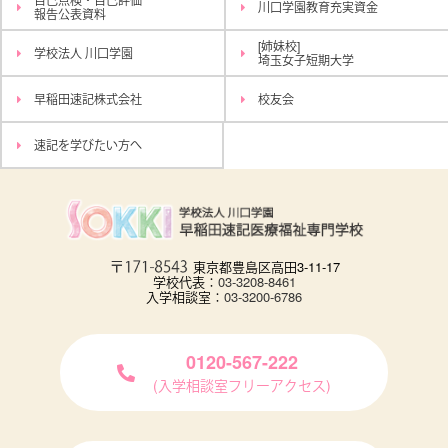
川口学園教育充実資金
報告公表資料
[姉妹校]
学校法人 川口学園
埼玉女子短期大学
早稲田速記株式会社
校友会
速記を学びたい方へ
東京都豊島区高田3-11-17
学校代表：
03-3208-8461
入学相談室：
03-3200-6786
0120-567-222
(入学相談室フリーアクセス)