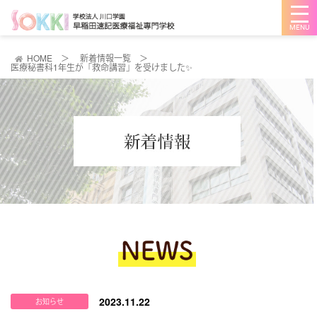
メ
ニ
ュ
ー
を
HOME
＞
新着情報一覧
＞
開
医療秘書科1年生が「救命講習」を受けました✨
く
2023.11.22
お知らせ