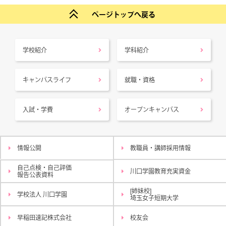
ページトップへ戻る
学校紹介
学科紹介
キャンパスライフ
就職・資格
入試・学費
オープンキャンパス
情報公開
教職員・講師採用情報
自己点検・自己評価
川口学園教育充実資金
報告公表資料
[姉妹校]
学校法人 川口学園
埼玉女子短期大学
早稲田速記株式会社
校友会