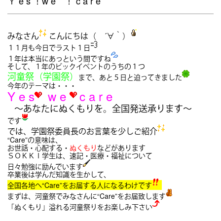
Ｙ e s ！w e ！ c a r e
みなさん
こんにちは（ ´∀｀）
１１月も今日でラスト１日
１年は本当にあっという間ですね
そして、１年のビックイベントのうちの１つ
河童祭（学園祭）
まで、あと５日と迫ってきました
今年のテーマは・・・
Y e s
w e
c a r e
～あなたにぬくもりを。全国発送承ります～
です
では、学園祭委員長のお言葉を少しご紹介
“Care”の意味は、
お世話・心配する・
ぬくもり
などがあります
ＳＯＫＫＩ学生は、速記・医療・福祉について
日々勉強に励んでいます
卒業後は学んだ知識を生かして、
全国各地へ“Care”をお届する人になるわけです
まずは、河童祭でみなさんに“Care”をお届致します
「ぬくもり」溢れる河童祭りをお楽しみ下さい