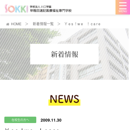
メ
ニ
ュ
ー
を
HOME
＞
新着情報一覧
＞
Ｙ e s ！w e ！ c a r e
開
く
2009.11.30
在校生の方へ