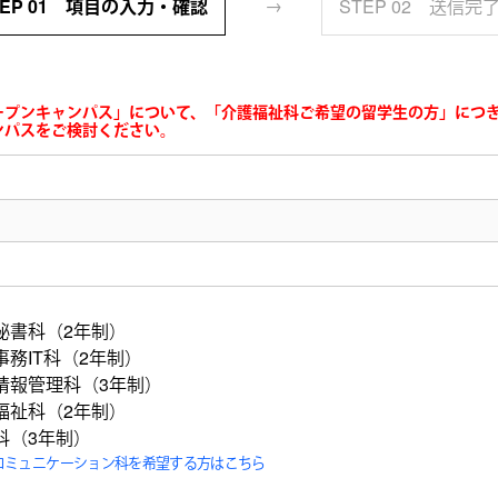
→
TEP 01 項目の入力・確認
STEP 02 送信完
オープンキャンパス」について、「介護福祉科ご希望の留学生の方」につ
ンパスをご検討ください。
秘書科（2年制）
事務IT科（2年制）
情報管理科（3年制）
福祉科（2年制）
科（3年制）
コミュニケーション科を希望する方はこちら