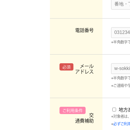
電話番号
※半角数字
メール
必須
アドレス
※半角数字
※ご連絡や
地方
ご利用条件
交
※対象者は
通費補助
※
必ずご利