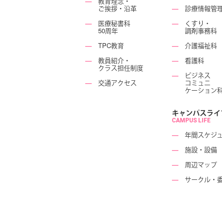
―
教育理念・
ご挨拶・沿革
―
診療情報管
―
医療秘書科
―
くすり・
50周年
調剤事務科
―
TPC教育
―
介護福祉科
―
教員紹介・
―
看護科
クラス担任制度
―
ビジネス
―
交通アクセス
コミュニ
ケーション
キャンパスライ
CAMPUS LIFE
―
年間スケジ
―
施設・設備
―
周辺マップ
―
サークル・