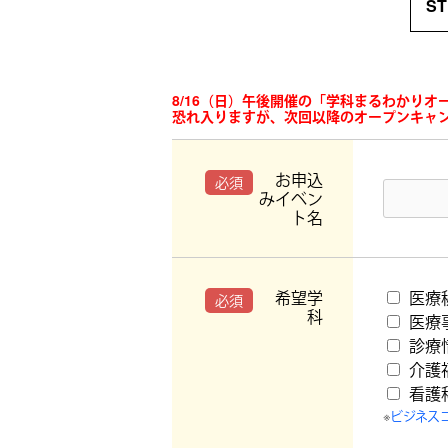
S
8/16（日）午後開催の「学科まるわかり
恐れ入りますが、次回以降のオープンキャ
お申込
必須
みイベン
ト名
希望学
医療
必須
科
医療
診療
介護
看護
※
ビジネス