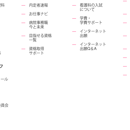
―
理科
―
内定者速報
―
看護科の入試
について
―
お仕事ナビ
―
―
学費・
―
病院事務職
学費サポート
―
今と未来
―
インターネット
―
目指せる資格
出願
―
一覧
―
インターネット
―
資格取得
出願Q＆A
―
科
サポート
―
フ
―
―
ュール
委員会