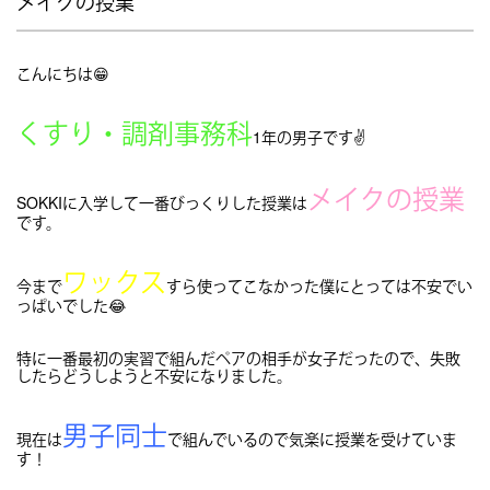
メイクの授業
こんにちは😁
くすり・調剤事務科
1年の男子です✌
メイクの授業
SOKKIに入学して一番びっくりした授業は
です。
ワックス
今まで
すら使ってこなかった僕にとっては不安でい
っぱいでした😂
特に一番最初の実習で組んだペアの相手が女子だったので、失敗
したらどうしようと不安になりました。
男子同士
現在は
で組んでいるので気楽に授業を受けていま
す！