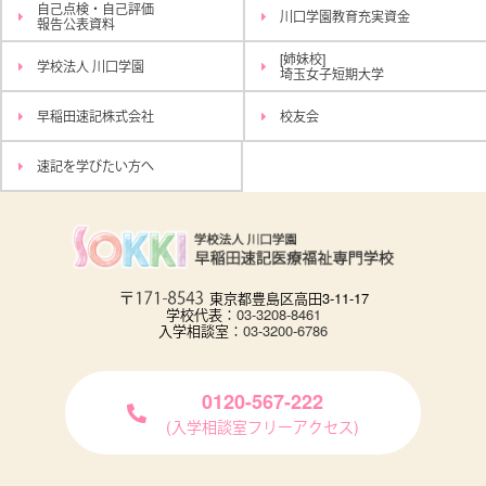
自己点検・自己評価
川口学園教育充実資金
報告公表資料
[姉妹校]
学校法人 川口学園
埼玉女子短期大学
早稲田速記株式会社
校友会
速記を学びたい方へ
東京都豊島区高田3-11-17
学校代表：
03-3208-8461
入学相談室：
03-3200-6786
0120-567-222
(入学相談室フリーアクセス)