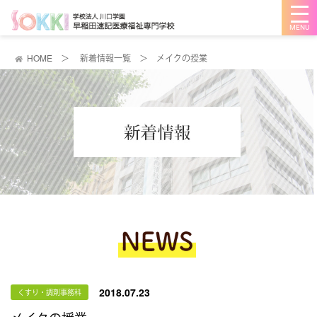
メ
ニ
ュ
ー
を
HOME
＞
新着情報一覧
＞
メイクの授業
開
く
2018.07.23
くすり・調剤事務科