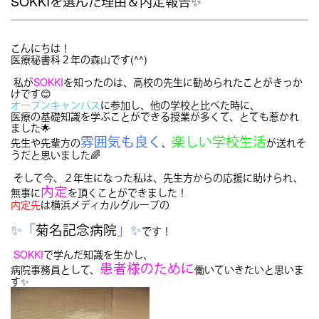
SOKKIを選んだ理由＆内定報告✨
こんにちは！
医療秘書科２年の森山です
(^^)
私が
SOKKI
を知ったのは、高校の先生に勧められたことがきっか
けです😊
オープンキャンパス
に参加し、他の学校と比べた時に、
医療の基礎知識を学ぶことができる授業が多くて、とても惹かれ
ました🌟
雰囲気も良く
楽しい学校生活
先生や先輩方の
、
が送れそ
うだと思いました🌈
そして今、２年生になった私は、先生方からの応援に助けられ、
内定
無事に
を頂くことができました！
内定先
は
横浜メディカルグループ
の
✨「
菊名記念病院
」✨
です！
SOKKI
で学んだ知識を生かし、
患者様のために
病院事務員として、
働いていきたいと思いま
す✨