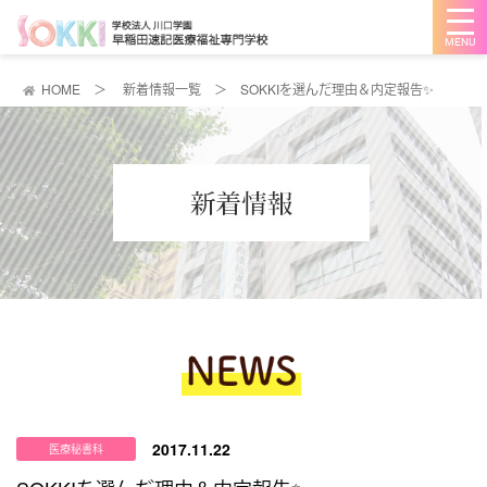
メ
ニ
ュ
ー
を
HOME
＞
新着情報一覧
＞
SOKKIを選んだ理由＆内定報告✨
開
く
2017.11.22
医療秘書科