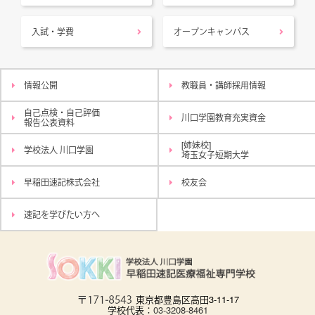
入試・学費
オープンキャンパス
情報公開
教職員・講師採用情報
自己点検・自己評価
川口学園教育充実資金
報告公表資料
[姉妹校]
学校法人 川口学園
埼玉女子短期大学
早稲田速記株式会社
校友会
速記を学びたい方へ
東京都豊島区高田3-11-17
学校代表：
03-3208-8461